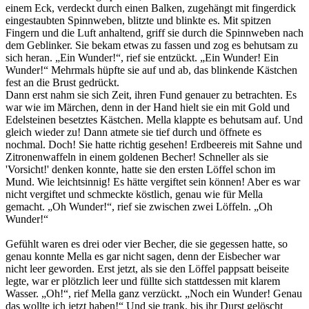
einem Eck, verdeckt durch einen Balken, zugehängt mit fingerdick
eingestaubten Spinnweben, blitzte und blinkte es. Mit spitzen
Fingern und die Luft anhaltend, griff sie durch die Spinnweben nach
dem Geblinker. Sie bekam etwas zu fassen und zog es behutsam zu
sich heran. „Ein Wunder!“, rief sie entzückt. „Ein Wunder! Ein
Wunder!“ Mehrmals hüpfte sie auf und ab, das blinkende Kästchen
fest an die Brust gedrückt.
Dann erst nahm sie sich Zeit, ihren Fund genauer zu betrachten. Es
war wie im Märchen, denn in der Hand hielt sie ein mit Gold und
Edelsteinen besetztes Kästchen. Mella klappte es behutsam auf. Und
gleich wieder zu! Dann atmete sie tief durch und öffnete es
nochmal. Doch! Sie hatte richtig gesehen! Erdbeereis mit Sahne und
Zitronenwaffeln in einem goldenen Becher! Schneller als sie
'Vorsicht!' denken konnte, hatte sie den ersten Löffel schon im
Mund. Wie leichtsinnig! Es hätte vergiftet sein können! Aber es war
nicht vergiftet und schmeckte köstlich, genau wie für Mella
gemacht. „Oh Wunder!“, rief sie zwischen zwei Löffeln. „Oh
Wunder!“
Gefühlt waren es drei oder vier Becher, die sie gegessen hatte, so
genau konnte Mella es gar nicht sagen, denn der Eisbecher war
nicht leer geworden. Erst jetzt, als sie den Löffel pappsatt beiseite
legte, war er plötzlich leer und füllte sich stattdessen mit klarem
Wasser. „Oh!“, rief Mella ganz verzückt. „Noch ein Wunder! Genau
das wollte ich jetzt haben!“ Und sie trank, bis ihr Durst gelöscht