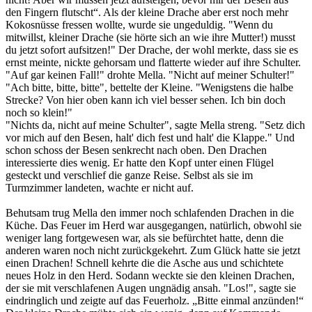
den Fingern flutscht“. Als der kleine Drache aber erst noch mehr
Kokosnüsse fressen wollte, wurde sie ungeduldig. "Wenn du
mitwillst, kleiner Drache (sie hörte sich an wie ihre Mutter!) musst
du jetzt sofort aufsitzen!" Der Drache, der wohl merkte, dass sie es
ernst meinte, nickte gehorsam und flatterte wieder auf ihre Schulter.
"Auf gar keinen Fall!" drohte Mella. "Nicht auf meiner Schulter!"
"Ach bitte, bitte, bitte", bettelte der Kleine. "Wenigstens die halbe
Strecke? Von hier oben kann ich viel besser sehen. Ich bin doch
noch so klein!"
"Nichts da, nicht auf meine Schulter", sagte Mella streng. "Setz dich
vor mich auf den Besen, halt' dich fest und halt' die Klappe." Und
schon schoss der Besen senkrecht nach oben. Den Drachen
interessierte dies wenig. Er hatte den Kopf unter einen Flügel
gesteckt und verschlief die ganze Reise. Selbst als sie im
Turmzimmer landeten, wachte er nicht auf.
Behutsam trug Mella den immer noch schlafenden Drachen in die
Küche. Das Feuer im Herd war ausgegangen, natürlich, obwohl sie
weniger lang fortgewesen war, als sie befürchtet hatte, denn die
anderen waren noch nicht zurückgekehrt. Zum Glück hatte sie jetzt
einen Drachen! Schnell kehrte die die Asche aus und schichtete
neues Holz in den Herd. Sodann weckte sie den kleinen Drachen,
der sie mit verschlafenen Augen ungnädig ansah. "Los!", sagte sie
eindringlich und zeigte auf das Feuerholz. „Bitte einmal anzünden!“