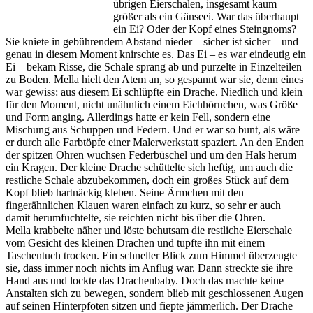
übrigen Eierschalen, insgesamt kaum
größer als ein Gänseei. War das überhaupt
ein Ei? Oder der Kopf eines Steingnoms?
Sie kniete in gebührendem Abstand nieder – sicher ist sicher – und
genau in diesem Moment knirschte es. Das Ei – es war eindeutig ein
Ei – bekam Risse, die Schale sprang ab und purzelte in Einzelteilen
zu Boden. Mella hielt den Atem an, so gespannt war sie, denn eines
war gewiss: aus diesem Ei schlüpfte ein Drache. Niedlich und klein
für den Moment, nicht unähnlich einem Eichhörnchen, was Größe
und Form anging. Allerdings hatte er kein Fell, sondern eine
Mischung aus Schuppen und Federn. Und er war so bunt, als wäre
er durch alle Farbtöpfe einer Malerwerkstatt spaziert. An den Enden
der spitzen Ohren wuchsen Federbüschel und um den Hals herum
ein Kragen. Der kleine Drache schüttelte sich heftig, um auch die
restliche Schale abzubekommen, doch ein großes Stück auf dem
Kopf blieb hartnäckig kleben. Seine Ärmchen mit den
fingerähnlichen Klauen waren einfach zu kurz, so sehr er auch
damit herumfuchtelte, sie reichten nicht bis über die Ohren.
Mella krabbelte näher und löste behutsam die restliche Eierschale
vom Gesicht des kleinen Drachen und tupfte ihn mit einem
Taschentuch trocken. Ein schneller Blick zum Himmel überzeugte
sie, dass immer noch nichts im Anflug war. Dann streckte sie ihre
Hand aus und lockte das Drachenbaby. Doch das machte keine
Anstalten sich zu bewegen, sondern blieb mit geschlossenen Augen
auf seinen Hinterpfoten sitzen und fiepte jämmerlich. Der Drache