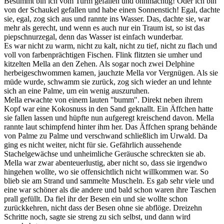
Bestimmt bin ich vom Turm gefallen und ohnmächtig! Oder ich bin
von der Schaukel gefallen und habe einen Sonnenstich! Egal, dachte
sie, egal, zog sich aus und rannte ins Wasser. Das, dachte sie, war
mehr als gerecht, und wenn es auch nur ein Traum ist, so ist das
piepschnurzegal, denn das Wasser ist einfach wunderbar.
Es war nicht zu warm, nicht zu kalt, nicht zu tief, nicht zu flach und
voll von farbenprächtigen Fischen. Flink flitzten sie umher und
kitzelten Mella an den Zehen. Als sogar noch zwei Delphine
herbeigeschwommen kamen, jauchzte Mella vor Vergnügen. Als sie
müde wurde, schwamm sie zurück, zog sich wieder an und lehnte
sich an eine Palme, um ein wenig auszuruhen.
Mella erwachte von einem lauten "bumm". Direkt neben ihrem
Kopf war eine Kokosnuss in den Sand geknallt. Ein Äffchen hatte
sie fallen lassen und hüpfte nun aufgeregt kreischend davon. Mella
rannte laut schimpfend hinter ihm her. Das Äffchen sprang behände
von Palme zu Palme und verschwand schließlich im Urwald. Da
ging es nicht weiter, nicht für sie. Gefährlich aussehende
Stachelgewächse und unheimliche Geräusche schreckten sie ab.
Mella war zwar abenteuerlustig, aber nicht so, dass sie irgendwo
hingehen wollte, wo sie offensichtlich nicht willkommen war. So
blieb sie am Strand und sammelte Muscheln. Es gab sehr viele und
eine war schöner als die andere und bald schon waren ihre Taschen
prall gefüllt. Da fiel ihr der Besen ein und sie wollte schon
zurückkehren, nicht dass der Besen ohne sie abflöge. Dreizehn
Schritte noch, sagte sie streng zu sich selbst, und dann wird