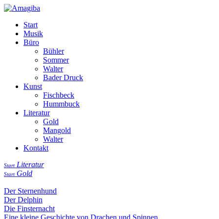
Start
Musik
Büro
Bühler
Sommer
Walter
Bader Druck
Kunst
Fischbeck
Hummbuck
Literatur
Gold
Mangold
Walter
Kontakt
Literatur
Start
Gold
Start
Der Sternenhund
Der Delphin
Die Finsternacht
Eine kleine Geschichte von Drachen und Spinnen