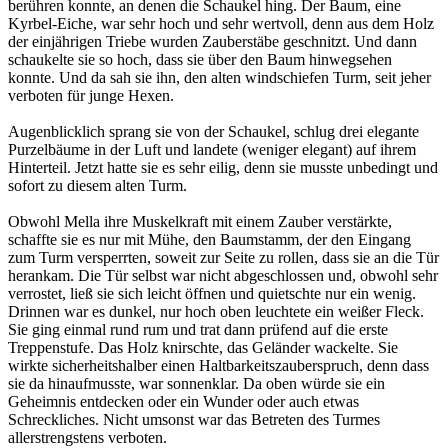
berühren konnte, an denen die Schaukel hing. Der Baum, eine
Kyrbel-Eiche, war sehr hoch und sehr wertvoll, denn aus dem Holz
der einjährigen Triebe wurden Zauberstäbe geschnitzt. Und dann
schaukelte sie so hoch, dass sie über den Baum hinwegsehen
konnte. Und da sah sie ihn, den alten windschiefen Turm, seit jeher
verboten für junge Hexen.
Augenblicklich sprang sie von der Schaukel, schlug drei elegante
Purzelbäume in der Luft und landete (weniger elegant) auf ihrem
Hinterteil. Jetzt hatte sie es sehr eilig, denn sie musste unbedingt und
sofort zu diesem alten Turm.
Obwohl Mella ihre Muskelkraft mit einem Zauber verstärkte,
schaffte sie es nur mit Mühe, den Baumstamm, der den Eingang
zum Turm versperrten, soweit zur Seite zu rollen, dass sie an die Tür
herankam. Die Tür selbst war nicht abgeschlossen und, obwohl sehr
verrostet, ließ sie sich leicht öffnen und quietschte nur ein wenig.
Drinnen war es dunkel, nur hoch oben leuchtete ein weißer Fleck.
Sie ging einmal rund rum und trat dann prüfend auf die erste
Treppenstufe. Das Holz knirschte, das Geländer wackelte. Sie
wirkte sicherheitshalber einen Haltbarkeitszauberspruch, denn dass
sie da hinaufmusste, war sonnenklar. Da oben würde sie ein
Geheimnis entdecken oder ein Wunder oder auch etwas
Schreckliches. Nicht umsonst war das Betreten des Turmes
allerstrengstens verboten.