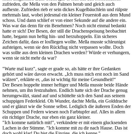
zufrieden, die Mella von den Palmen herab und gleich auch
aufhexte. Zufrieden rieb er sein dickes Kugelbäuchlein und rülpste
mehrmals laut, wobei jedesmal ein kleiner Feuerstoß aus dem Mund
schoss. Und dann schlief er von einer Sekunde auf die andere ein.
Was war das denn für ein Benehmen? Noch nicht einmal bedankt
hatte er sich! Der Besen, der still die Drachenspeisung beobachtet
hatte, begann nun heftig hin- und herzuhoppeln. Ein sicheres
Zeichen dafür, dass er losfliegen wollte. Mella musste schleunigst
aufsteigen, wenn sie den Rückflug nicht verpassen wollte. Doch
was sollte aus dem kleinen Drachen werden? Würde er verhungern,
wenn sie nicht mehr da war?
"Warte mal kurz", sagte er grade so, als hätte er ihre Gedanken
gehört und wäre davon erwacht. „Ich muss mich erst noch im Sand
wälzen“, erklärte er, „das ist wichtig für meine Gesundheit!“
Der Besen hoppelte immer heftiger und Mella musste beide Hände
nehmen, um ihn festzuhalten. Endlich hatte sich der Drache genug
herumgewälzt, stand auf und schüttelte sich den Sand aus seinem
schuppigen Federkleid. Oh Wunder, dachte Mella, ein Golddrache
und er glänzt wie die Sonne selbst. Lediglich die äußeren Enden der
Schuppen und Federn wiesen noch Farbtupfer auf. Alles in allem
ein richtiger Drache, nur eben ein ganz kleiner.
"Ich komme natürlich mit!", verkündete er mit einem glucksenden
Lachen in der Stimme. "Ich komme mit zu dir nach Hause. Das ist
doch wohl klar! Du bist die Einzige, die ich kenne."