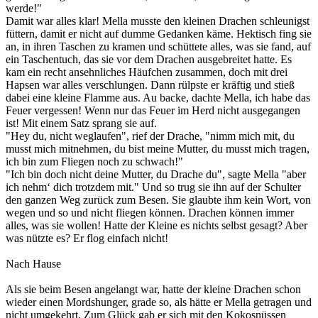
werde!"
Damit war alles klar! Mella musste den kleinen Drachen schleunigst
füttern, damit er nicht auf dumme Gedanken käme. Hektisch fing sie
an, in ihren Taschen zu kramen und schüttete alles, was sie fand, auf
ein Taschentuch, das sie vor dem Drachen ausgebreitet hatte. Es
kam ein recht ansehnliches Häufchen zusammen, doch mit drei
Hapsen war alles verschlungen. Dann rülpste er kräftig und stieß
dabei eine kleine Flamme aus. Au backe, dachte Mella, ich habe das
Feuer vergessen! Wenn nur das Feuer im Herd nicht ausgegangen
ist! Mit einem Satz sprang sie auf.
"Hey du, nicht weglaufen", rief der Drache, "nimm mich mit, du
musst mich mitnehmen, du bist meine Mutter, du musst mich tragen,
ich bin zum Fliegen noch zu schwach!"
"Ich bin doch nicht deine Mutter, du Drache du", sagte Mella "aber
ich nehm‘ dich trotzdem mit." Und so trug sie ihn auf der Schulter
den ganzen Weg zurück zum Besen. Sie glaubte ihm kein Wort, von
wegen und so und nicht fliegen können. Drachen können immer
alles, was sie wollen! Hatte der Kleine es nichts selbst gesagt? Aber
was nützte es? Er flog einfach nicht!
Nach Hause
Als sie beim Besen angelangt war, hatte der kleine Drachen schon
wieder einen Mordshunger, grade so, als hätte er Mella getragen und
nicht umgekehrt. Zum Glück gab er sich mit den Kokosnüssen