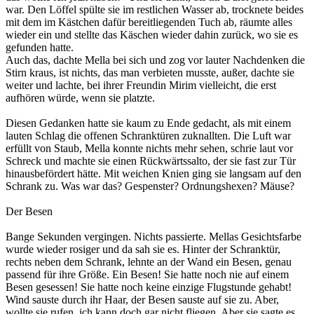
war. Den Löffel spülte sie im restlichen Wasser ab, trocknete beides
mit dem im Kästchen dafür bereitliegenden Tuch ab, räumte alles
wieder ein und stellte das Käschen wieder dahin zurück, wo sie es
gefunden hatte.
Auch das, dachte Mella bei sich und zog vor lauter Nachdenken die
Stirn kraus, ist nichts, das man verbieten musste, außer, dachte sie
weiter und lachte, bei ihrer Freundin Mirim vielleicht, die erst
aufhören würde, wenn sie platzte.
Diesen Gedanken hatte sie kaum zu Ende gedacht, als mit einem
lauten Schlag die offenen Schranktüren zuknallten. Die Luft war
erfüllt von Staub, Mella konnte nichts mehr sehen, schrie laut vor
Schreck und machte sie einen Rückwärtssalto, der sie fast zur Tür
hinausbefördert hätte. Mit weichen Knien ging sie langsam auf den
Schrank zu. Was war das? Gespenster? Ordnungshexen? Mäuse?
Der Besen
Bange Sekunden vergingen. Nichts passierte. Mellas Gesichtsfarbe
wurde wieder rosiger und da sah sie es. Hinter der Schranktür,
rechts neben dem Schrank, lehnte an der Wand ein Besen, genau
passend für ihre Größe. Ein Besen! Sie hatte noch nie auf einem
Besen gesessen! Sie hatte noch keine einzige Flugstunde gehabt!
Wind sauste durch ihr Haar, der Besen sauste auf sie zu. Aber,
wollte sie rufen, ich kann doch gar nicht fliegen. Aber sie sagte es