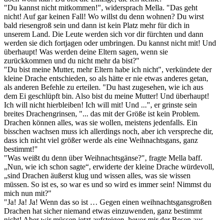
"Du kannst nicht mitkommen!", widersprach Mella. "Das geht
nicht! Auf gar keinen Fall! Wo willst du denn wohnen? Du wirst
bald riesengroß sein und dann ist kein Platz mehr für dich in
unserem Land. Die Leute werden sich vor dir fürchten und dann
werden sie dich fortjagen oder umbringen. Du kannst nicht mit! Und
überhaupt! Was werden deine Eltern sagen, wenn sie
zurückkommen und du nicht mehr da bist?"
"Du bist meine Mutter, mehr Eltern habe ich nicht", verkündete der
kleine Drache entschieden, so als hätte er nie etwas anderes getan,
als anderen Befehle zu erteilen. "Du hast zugesehen, wie ich aus
dem Ei geschlüpft bin. Also bist du meine Mutter! Und überhaupt!
Ich will nicht hierbleiben! Ich will mit! Und ...", er grinste sein
breites Drachengrinsen, "... das mit der Größe ist kein Problem.
Drachen können alles, was sie wollen, meistens jedenfalls. Ein
bisschen wachsen muss ich allerdings noch, aber ich verspreche dir,
dass ich nicht viel größer werde als eine Weihnachtsgans, ganz
bestimmt!"
"Was weißt du denn über Weihnachtsgänse?", fragte Mella baff.
„Nun, wie ich schon sagte“, erwiderte der kleine Drache würdevoll,
„sind Drachen äußerst klug und wissen alles, was sie wissen
müssen. So ist es, so war es und so wird es immer sein! Nimmst du
mich nun mit?"
"Ja! Ja! Ja! Wenn das so ist … Gegen einen weihnachtsgansgroßen
Drachen hat sicher niemand etwas einzuwenden, ganz bestimmt
nicht! Aber wir müssen jetzt aufsteigen, bevor mir der Besen aus