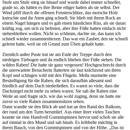
Stufe um Stufe stieg sie hinauf und wurde dabei immer schneller,
grade so, als hätten es ihre Beine eiliger hatten als sie selbst. Der
Wind pfiff durch die offenen Fensterschlitze, das morsche Holz
knirschte und ihr Atem ging schnell. Sie blieb mit ihrem Rock an
einem Nagel hängen und es gab einen hässlichen Riss, als sie daran
kräftig zog, um sich zu befreien, aber ihre Füße hatten einfach nicht
stehenbleiben wollen. Nicht so schlimm, dachte sie, das kann ich
schnell wieder zusammenhexen. Das war ein Zauber, den sie schnell
gelernt hatte, weil sie oft Grund zum Üben gehabt hatte.
Ziemlich außer Puste trat sie am Ende der Treppe durch den
niedrigen Türbogen und da endlich blieben ihre Füße stehen. Die
wilden Raben! Die hatte sie ganz vergessen! Hochgeschreckt durch
die unerwartete Besucherin flatterten sie laut krächzend um ihren
Kopf und schlugen wild mit den Flügeln. Mella murmelte eine
Besänftigung für die Raben, die sich daraufhin allesamt und
friedlich auf dem Dach niederließen. Es waren so viele, dass die
Dachziegel nicht mehr zu sehen waren. Sie sah die Raben eine
Weile an und fragte sich, wie das wohl zuging, denn sie hatte nie
zuvor so viele Raben zusammensitzen sehen.
Dann wandte sie den Blick ab und trat an den Rand des Balkons,
der rund um den Turm herumlief. Aus einer ihrer vielen Taschen
kramte sie eine Handvoll Gummispinnen hervor und schob sie alle
auf einmal in den Mund und sah hinab. Es kribbelte mächtig in
ihrem Bauch, von den Gummispinnen und von der Höhe. „Das ist