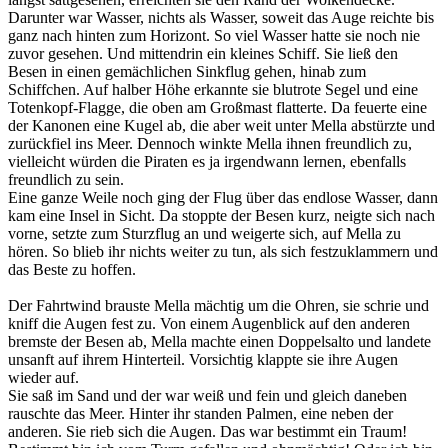
Darunter war Wasser, nichts als Wasser, soweit das Auge reichte bis
ganz nach hinten zum Horizont. So viel Wasser hatte sie noch nie
zuvor gesehen. Und mittendrin ein kleines Schiff. Sie ließ den
Besen in einen gemächlichen Sinkflug gehen, hinab zum
Schiffchen. Auf halber Höhe erkannte sie blutrote Segel und eine
Totenkopf-Flagge, die oben am Großmast flatterte. Da feuerte eine
der Kanonen eine Kugel ab, die aber weit unter Mella abstürzte und
zurückfiel ins Meer. Dennoch winkte Mella ihnen freundlich zu,
vielleicht würden die Piraten es ja irgendwann lernen, ebenfalls
freundlich zu sein.
Eine ganze Weile noch ging der Flug über das endlose Wasser, dann
kam eine Insel in Sicht. Da stoppte der Besen kurz, neigte sich nach
vorne, setzte zum Sturzflug an und weigerte sich, auf Mella zu
hören. So blieb ihr nichts weiter zu tun, als sich festzuklammern und
das Beste zu hoffen.
Der Fahrtwind brauste Mella mächtig um die Ohren, sie schrie und
kniff die Augen fest zu. Von einem Augenblick auf den anderen
bremste der Besen ab, Mella machte einen Doppelsalto und landete
unsanft auf ihrem Hinterteil. Vorsichtig klappte sie ihre Augen
wieder auf.
Sie saß im Sand und der war weiß und fein und gleich daneben
rauschte das Meer. Hinter ihr standen Palmen, eine neben der
anderen. Sie rieb sich die Augen. Das war bestimmt ein Traum!