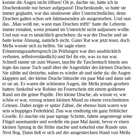
konnte die Augen nicht öffnen! Oh je, dachte sie, hätte ich in
Drachenkunde nur besser aufgepasst! Drachenkunde, so hatte sie
immer geglaubt, war das sinnloseste aller Unterrichtsfächer, denn
Drachen galten schon seit Jahrtausenden als ausgestorben. Und nun
das. ‚Man weiß nie, wann man Drachen trifft!‘ hatte die Lehrerin
immer ermahnt, wenn jemand im Unterricht nicht aufpassen wollte.
Und nun war es tatsächlich geschehen: da war der Drache und sie
hatte keine Ahnung, natürlich nicht. Guter Rat war jetzt teuer, doch
Mella wusste sich zu helfen. Sie sagte einen
Erinnerungszauberspruch (in Prüfungen war dies ausdrücklich
verboten, selbstverständlich) und fiel ihr ein, was zu tun war.
Schnell rannte sie zum Wasser, tauchte ihr Taschentuch hinein uns
legte das nasse Tuch sanft über die Augenlider des kleinen Drachen.
Sie zählte auf dreizehn, nahm es wieder ab und siehe da: die Augen
klappten auf, der kleine Drache blinzelte ein paar Mal und dann sah
er sie an. Es waren die schönsten Augen, die Mella jemals gesehen
hatten: funkelnd wie Rubine im Feuerschein mit einem goldenen
Rand um die grüne Pupille. Der kleine Drache, als wüsste er, wie
schön er war, verzog seinen kleinen Mund zu einem verschmitzten
Grinsen. Dabei zeigte er spitze Zähne, die ebenso bunt waren wie
sein schuppiges Federkleid. Das war eindeutig ein ganz fröhlicher
Geselle. Er machte ein paar tapsige Schritte, faltete angestrengt seine
Flügel auseinander und wedelte ein paar Mal damit, bevor er einen
kleinen Sprung in die Höhe machte und torkelnd eine Runde ums
Nest flog. Dann ließ er sich auf der ausgestreckten Hand von Mella