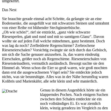
umgekehrt.
Das Nest
Sie brauchte gerade einmal acht Schritte, da gelangte sie an eine
Bodensenke, die ausgefüllt war mit schwarzen Steinen und umrahmt
von einer Reihe rot blühender Stechginsterbüsche.
„Oh wie schön!“, rief sie entzückt, „ganz viele schwarze
Riesenperlen, glatt und rund und mit so samtigem Glanz“. Davon
wollte sie auf jeden Fall welche mitnehmen, ganz bestimmt. Doch
was lag da noch? Zerfledderte Regenschirme? Zerbrochene
Rieseneierschalen? Vorsichtig zwängte sie sich durch das Gebüsch,
um sich die Sache genauer anzusehen. Ja, das waren eindeutig
Eierschalen, größer noch als Regenschirme. Rieseneierschalen von
Riesensteinadlern, vermutlich ausländisch. Besorgt suchte sie den
Himmel ab. Wenn schon die Eier so groß waren, wie groß mochten
dann erst die ausgewachsenen Vögel sein? Sie entdeckte jedoch
nichts, was sie beunruhigte. Alles was in der Nähe herumflog waren
Kolibris und Marienkäfer, alle sehr klein und sehr manierlich.
Genau in diesem Augenblick hörte sie ein
klapperndes Pochen. Nach einigem Suchen
zwischen den Schalen entdeckte sie ein
noch vollständiges Ei. Es war ziemlich
klein, winzig geradezu im Vergleich zu den