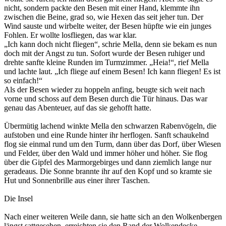
nicht, sondern packte den Besen mit einer Hand, klemmte ihn
zwischen die Beine, grad so, wie Hexen das seit jeher tun. Der
Wind sauste und wirbelte weiter, der Besen hüpfte wie ein junges
Fohlen. Er wollte losfliegen, das war klar.
„Ich kann doch nicht fliegen“, schrie Mella, denn sie bekam es nun
doch mit der Angst zu tun. Sofort wurde der Besen ruhiger und
drehte sanfte kleine Runden im Turmzimmer. „Heia!“, rief Mella
und lachte laut. „Ich fliege auf einem Besen! Ich kann fliegen! Es ist
so einfach!“
Als der Besen wieder zu hoppeln anfing, beugte sich weit nach
vorne und schoss auf dem Besen durch die Tür hinaus. Das war
genau das Abenteuer, auf das sie gehofft hatte.
Übermütig lachend winkte Mella den schwarzen Rabenvögeln, die
aufstoben und eine Runde hinter ihr herflogen. Sanft schaukelnd
flog sie einmal rund um den Turm, dann über das Dorf, über Wiesen
und Felder, über den Wald und immer höher und höher. Sie flog
über die Gipfel des Marmorgebirges und dann ziemlich lange nur
geradeaus. Die Sonne brannte ihr auf den Kopf und so kramte sie
Hut und Sonnenbrille aus einer ihrer Taschen.
Die Insel
Nach einer weiteren Weile dann, sie hatte sich an den Wolkenbergen
längst sattgesehen, erreichten sie den Rand der Wolkendecke.