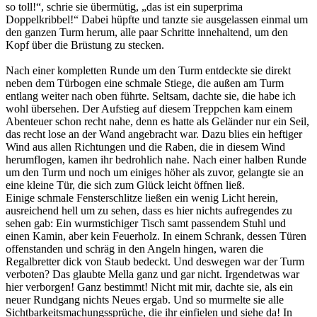
so toll!“, schrie sie übermütig, „das ist ein superprima
Doppelkribbel!“ Dabei hüpfte und tanzte sie ausgelassen einmal um
den ganzen Turm herum, alle paar Schritte innehaltend, um den
Kopf über die Brüstung zu stecken.
Nach einer kompletten Runde um den Turm entdeckte sie direkt
neben dem Türbogen eine schmale Stiege, die außen am Turm
entlang weiter nach oben führte. Seltsam, dachte sie, die habe ich
wohl übersehen. Der Aufstieg auf diesem Treppchen kam einem
Abenteuer schon recht nahe, denn es hatte als Geländer nur ein Seil,
das recht lose an der Wand angebracht war. Dazu blies ein heftiger
Wind aus allen Richtungen und die Raben, die in diesem Wind
herumflogen, kamen ihr bedrohlich nahe. Nach einer halben Runde
um den Turm und noch um einiges höher als zuvor, gelangte sie an
eine kleine Tür, die sich zum Glück leicht öffnen ließ.
Einige schmale Fensterschlitze ließen ein wenig Licht herein,
ausreichend hell um zu sehen, dass es hier nichts aufregendes zu
sehen gab: Ein wurmstichiger Tisch samt passendem Stuhl und
einen Kamin, aber kein Feuerholz. In einem Schrank, dessen Türen
offenstanden und schräg in den Angeln hingen, waren die
Regalbretter dick von Staub bedeckt. Und deswegen war der Turm
verboten? Das glaubte Mella ganz und gar nicht. Irgendetwas war
hier verborgen! Ganz bestimmt! Nicht mit mir, dachte sie, als ein
neuer Rundgang nichts Neues ergab. Und so murmelte sie alle
Sichtbarkeitsmachungssprüche, die ihr einfielen und siehe da! In