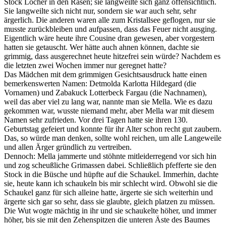
Stock Löcher in den Rasen; sie langweilte sich ganz offensichtlich.
Sie langweilte sich nicht nur, sondern sie war auch sehr, sehr
ärgerlich. Die anderen waren alle zum Kristallsee geflogen, nur sie
musste zurückbleiben und aufpassen, dass das Feuer nicht ausging.
Eigentlich wäre heute ihre Cousine dran gewesen, aber vorgestern
hatten sie getauscht. Wer hätte auch ahnen können, dachte sie
grimmig, dass ausgerechnet heute hitzefrei sein würde? Nachdem es
die letzten zwei Wochen immer nur geregnet hatte?
Das Mädchen mit dem grimmigen Gesichtsausdruck hatte einen
bemerkenswerten Namen: Detmolda Karlotta Hildegard (die
Vornamen) und Zabakuck Lotterbeck Fargau (die Nachnamen),
weil das aber viel zu lang war, nannte man sie Mella. Wie es dazu
gekommen war, wusste niemand mehr, aber Mella war mit diesem
Namen sehr zufrieden. Vor drei Tagen hatte sie ihren 130.
Geburtstag gefeiert und konnte für ihr Alter schon recht gut zaubern.
Das, so würde man denken, sollte wohl reichen, um alle Langeweile
und allen Ärger gründlich zu vertreiben.
Dennoch: Mella jammerte und stöhnte mitleiderregend vor sich hin
und zog scheußliche Grimassen dabei. Schließlich pfefferte sie den
Stock in die Büsche und hüpfte auf die Schaukel. Immerhin, dachte
sie, heute kann ich schaukeln bis mir schlecht wird. Obwohl sie die
Schaukel ganz für sich alleine hatte, ärgerte sie sich weiterhin und
ärgerte sich gar so sehr, dass sie glaubte, gleich platzen zu müssen.
Die Wut wogte mächtig in ihr und sie schaukelte höher, und immer
höher, bis sie mit den Zehenspitzen die unteren Äste des Baumes