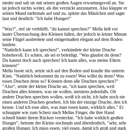
nieder und sah sie mit seinen großen Augen erwartungsvoll an. Sie
tat jedoch nichts weiter, als ihn verzückt anzustarren. Also klappte er
seinen Mund mehrmals auf und zu, spitzte das Mäulchen und sagte
laut und deutlich: "Ich habe Hunger!"
"Was?", rief sie verblüfft, "du kannst sprechen?" Mella ließ vor
lauter Überraschung den Kleinen fallen, der jedoch in letzter Minute
seine Flügel ausbreitete und einigermaßen elegant auf dem Boden
landete.
"Natürlich kann ich sprechen!", verkündete der kleine Drache
hoheitsvoll. Es schien, als sei er beleidigt. "Was glaubst du denn?
Du kannst doch auch sprechen! Ich kann alles, was meine Eltern
können!"
Mella fasste sich, setzte sich auf den Boden und kraulte ihn unterm
Kinn. "Natürlich bekommst du zu essen! Was willst du denn? Was
essen Drachen denn so? Können denn alle Drachen sprechen?"
"Also“, setzte der kleine Drache an, "ich kann sprechen, weil
Drachen alles können, was sie wollen, meistens jedenfalls. Ob
andere Drachen sprechen wollen, weiß ich nicht, ich habe noch nie
einen anderen Drachen gesehen. Ich bin der einzige Drache, den ich
kenne. Und ich esse alles, was man essen kann, wirklich alles." Er
schnappte wie zum Scherz nach Mellas Finger, die ihre Hand
schnell hinter ihrem Rücken versteckte. "Ich habe wirklich großen
Hunger", betonte der Kleine nochmals und überdeutlich, "sehr, sehr
großen Hunger. Ich muss essen, viel essen, damit ich groß und stark